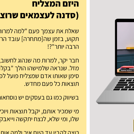
היזם המצליח
(סדנה לעצמאים שרוצי
שאלת את עצמך פעם "למה למרות כל
תקוע, בזמן שה[מתחרה] עובד הרב
הרבה יותר"?!
חבר יקר, למרות מה שנהוג לחשוב, ע
מזל. שנראה שלמישהו הולך "בקל
סימן שאותו אדם שמצליח פועל לפי
תוצאות כל פעם מחדש.
בשיווק כמו גם בעסקים יש נוסחאו
מי שמכיר אותם, יקבל תוצאות ויו
שלו, ומי שלא, לנצח יתקשה וייאבק.
רוצה להבין עד היום איך ולמה או