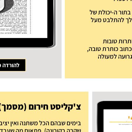
בתור ה-יכולת של
 לך להתלבט מעל
זה תקבל לא רק רשימה של 131 כותרות טובות
כתוב כותרת טובה,
גרועה למעולה
להורדה מ
צ'קליסט חירום (מסמך)
בימים שבהם הכל משתנה ואין יציב
שקרה בקורונה), פתאום מה שעבד ל