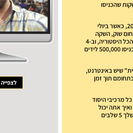
שקות שהכניסו
עידן שמע על הקונספט הזה אי שם בשנת 2015, כאשר ביולי
תחום שוק, השקה
שהכניסה תוך 30 יום 2.2 מיליון שקלים. מאז הכל היסטוריה, וב-4
השנים האחרונות עידן בנה וניהל השקות שהכניסו 500,000 לידים
ת" שיש באינטרנט,
בתחומם תוך זמן
לצפייה 
ל מרכיבי היסוד
איך אתה יכול
להשתמש בידע הזה כדי להצעיד את העסק שלך 5 שלבים