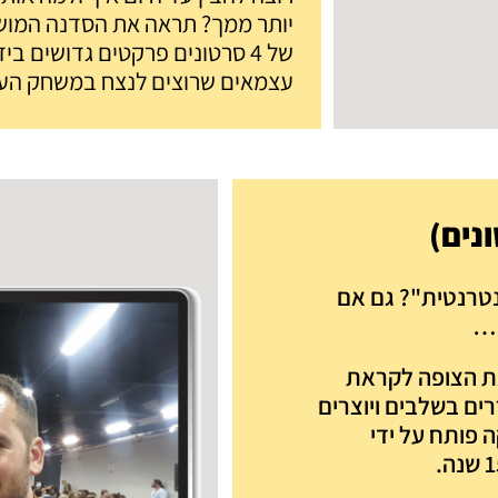
יותר ממך? תראה את הסדנה המוש
של 4 סרטונים פרקטים גדושים ב
עצמאים שרוצים לנצח במשחק הע
נים)
טרנטית"? גם אם
ה…
לים" את הצופה לקראת
ם בשלבים ויוצרים
 פותח על ידי